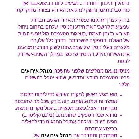
בתהליך תיכנון החתונה...ומגיעים ליום הביצוע-כבר אין
כוח,סבלנות,זמן וחשק לנהל את האירוע בצורה מדוקדקת.
בדיוק לצורך זה,קמו כפטריות אחרי הגשם,חברות
שמציעות להשכיר את הידע והניסיון שלהם בתחום ניהול
האירוע ב"זמן האמת",כנציגות מטעמכם מול אנשי הצוות
של האולם והספקים ששכרתם. בדרך כלל אלו,רבי
מלצרים בעלי ניסיון של שנים,שפנו לשוק הפרטי ומציעים
את השירות,הידע והניסיון שרכשו במהלך השנים-ישירות
לזוגות.
מניסיוננו,אנו ממליצים,שלפני שתשכרו
מנהל אירועים
פרטי מטעמכם,תוודאו ותדרשו, שהוא יטפל בנושאים
הללו:
הוא מגיע ראשון למקום האירוע כדי לזהות תקלות
אפשריות ולמנוע אותם. הוא בודק שכל מה שהובטח
מבחינת האוכל,עיצוב,מלצרים...הכול מקויים ונמצא.
מוודא שכל הספקים שהזמנתם (צלם,תקליטן....)
הגיעו פיזית ויש להם את כל התנאים כדי להצליח
בביצוע עבודתם.
מסתנכרן ומתדרך את
מנהל אירועים
של