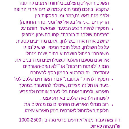
האולם,התקליטן,הצלם...בלוחות הזמנים לחתונה
שנקבעו בינכם (זמני חופה,כמה שירים אחרי החופה
ולפני מנה ראשונה,כמה זמן הפסקות בין
הריקודים....-ניהול בפועל של זמני וסדר החתונה).
תפקידו להיות הנציג הבלעדי שמאשר וחותם על
"פתיחת שולחנות רזרבה". קחו בחשבון-מספיק
שיושב אורח אחד בשולחן...אתם מחוייבים כספית
על כל השולחן. בגלל חוסר הניסיון שיש ל"נציגי
משפחה" בניהול הושבת אורחים,ישנם מנהלי
אירועים מטעם האולמות,שמלחיצים ומדרבנים את
הנציג "לפתוח רזרבות" או ""לא נעים-האורחים
עומדים"...זה מתבטא בהמון כסף לרעתכם.
תפקידו להיות "הכתובת" עבור האורחים שלכם לכל
בעיה או תלונה מצידם ,שיכולה להתעורר במהלך
האירוע, ולפתור אותה בלי לערב אותכם ולהפריע
לשמחה ולהנאה שלכם באירוע עצמו.
רוב מנהלי האירועים הפרטיים גם מנהלים את
חלוקת האלכוהול לאורחים בזמן האירוע עצמו.
ההוצאה עבור מנהל אירועים פרטי נעה בין 1000-2500
ש"ח,שזה לא זול.