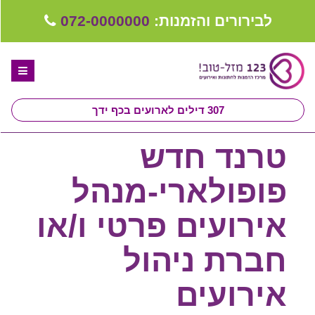
לבירורים והזמנות:
072-0000000
307
דילים לארועים בכף ידך
דף הבית
טרנד חדש
ספקים לחתונה מומלצים
פופולארי-מנהל
קבלו ייעוץ בחינם
אירועים פרטי ו/או
טיפים לארגון ותכנון חתונה
חברת ניהול
קבוצת וואטסאפ-ספקים עונים LIVE
אירועים
שירות אישי בקליק