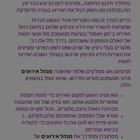
בתהליך תיכנון החתונה...ומגיעים ליום הביצוע-כבר אין
כוח,סבלנות,זמן וחשק לנהל את האירוע בצורה מדוקדקת.
בדיוק לצורך זה,קמו כפטריות אחרי הגשם,חברות
שמציעות להשכיר את הידע והניסיון שלהם בתחום ניהול
האירוע ב"זמן האמת",כנציגות מטעמכם מול אנשי הצוות
של האולם והספקים ששכרתם. בדרך כלל אלו,רבי
מלצרים בעלי ניסיון של שנים,שפנו לשוק הפרטי ומציעים
את השירות,הידע והניסיון שרכשו במהלך השנים-ישירות
לזוגות.
מניסיוננו,אנו ממליצים,שלפני שתשכרו
מנהל אירועים
פרטי מטעמכם,תוודאו ותדרשו, שהוא יטפל בנושאים
הללו:
הוא מגיע ראשון למקום האירוע כדי לזהות תקלות
אפשריות ולמנוע אותם. הוא בודק שכל מה שהובטח
מבחינת האוכל,עיצוב,מלצרים...הכול מקויים ונמצא.
מוודא שכל הספקים שהזמנתם (צלם,תקליטן....)
הגיעו פיזית ויש להם את כל התנאים כדי להצליח
בביצוע עבודתם.
מסתנכרן ומתדרך את
מנהל אירועים
של