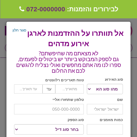
לבירורים והזמנות:
072-0000000
סגור חלון
אל תוותרו על ההזדמנות לארגן
אירוע מדהים
307
דילים לארועים בכף ידך
לא מצאתם מה שחיפשתם?
גם לספק המבוקש ביותר יש ביטולים לפעמים,
דף הבית
טרנד חדש
ספרו לנו מה אתם מחפשים ואולי נצליח להגשים
לכם את החלום
ספקים לחתונה מומלצים
פופולארי-מנהל
סוג האירוע
טווח תאריכים רלוונטים
קבלו ייעוץ בחינם
עד
אירועים פרטי ו/או
טיפים לארגון ותכנון חתונה
שם
טלפון שתחזרו אליי
חברת ניהול
קבוצת וואטסאפ-ספקים עונים LIVE
כמות מוזמנים
סוג הספק
אירועים
שירות אישי בקליק