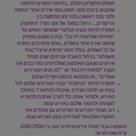
האולם,התקליטן,הצלם...בלוחות הזמנים לחתונה
שנקבעו בינכם (זמני חופה,כמה שירים אחרי החופה
ולפני מנה ראשונה,כמה זמן הפסקות בין
הריקודים....-ניהול בפועל של זמני וסדר החתונה).
תפקידו להיות הנציג הבלעדי שמאשר וחותם על
"פתיחת שולחנות רזרבה". קחו בחשבון-מספיק
שיושב אורח אחד בשולחן...אתם מחוייבים כספית
על כל השולחן. בגלל חוסר הניסיון שיש ל"נציגי
משפחה" בניהול הושבת אורחים,ישנם מנהלי
אירועים מטעם האולמות,שמלחיצים ומדרבנים את
הנציג "לפתוח רזרבות" או ""לא נעים-האורחים
עומדים"...זה מתבטא בהמון כסף לרעתכם.
תפקידו להיות "הכתובת" עבור האורחים שלכם לכל
בעיה או תלונה מצידם ,שיכולה להתעורר במהלך
האירוע, ולפתור אותה בלי לערב אותכם ולהפריע
לשמחה ולהנאה שלכם באירוע עצמו.
רוב מנהלי האירועים הפרטיים גם מנהלים את
חלוקת האלכוהול לאורחים בזמן האירוע עצמו.
ההוצאה עבור מנהל אירועים פרטי נעה בין 1000-2500
ש"ח,שזה לא זול.