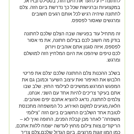
לחתונה יידע לתעד את היום הזה, בסטילס ובוידאו,
במקצועיות וברגישות שכל כך נדרשת ביום הזה. צלם
לחתונה שיהיה רגיש לכל אותם רגעים חשובים
ומרגשים שאסור לפספס.
זה מתחיל עוד בפגישה שבה הצלם שלכם לחתונה
בודק מה חשוב לכם בצילום חתונה, את מי אסור
לפספס, איזה סגנון אתם אוהבים ויזרוק
לכם טיפים שיהפכו את היום המלחיץ הזה למושלם
ומרגש.
בשלב ההכנות צלם החתונה שלכם יצלם את פריטי
הלבוש את האיפור ואת עיצוב השיער וכמובן גם את
המפגש המרגש.ממשיכים לצילומי החוץ. שלב שבו
אתם בעיקר צריכים להיות אחד עם השני. אנחנו,
צלמים לחתונה, נדאג להוציא אתכם יפים ואוהבים.
הלאה,מגיעים למקום האירוע. כל המשפחה מתכנסת
לטובת אחד השלבים החשובים ביום הזה "צילומי
משפחה" לאחר מכן קבלת הפנים, החופה ואיך לא –
הריקודים.צוות צילום מחוץ לעדשה ישמח ללוות אתכם,
כמו המון זוגות מרוצים, ביום הגדול שלכם.
צלם צריך