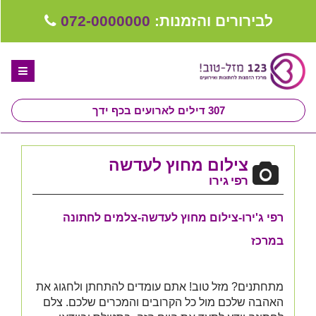
לבירורים והזמנות:
072-0000000
307
דילים לארועים בכף ידך
דף הבית
צילום מחוץ לעדשה
ספקים לחתונה מומלצים
רפי גירו
קבלו ייעוץ בחינם
רפי ג'ירו-צילום מחוץ לעדשה-צלמים לחתונה
טיפים לארגון ותכנון חתונה
במרכז
קבוצת וואטסאפ-ספקים עונים LIVE
מתחתנים? מזל טוב!
אתם עומדים להתחתן ולחגוג את
שירות אישי בקליק
האהבה שלכם מול כל הקרובים והמכרים שלכם. צלם