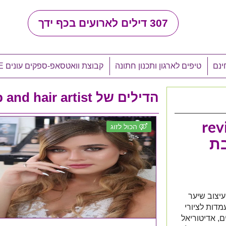
307
דילים לארועים בכף ידך
ינם
טיפים לארגון ותכנון חתונה
קבוצת וואטסאפ-ספקים עונים LIVE
הדילים של revital make up and hair artist
rev
הכול לזוג
בת
ותי איפור ועיצוב שיער
מדות לציורי
ם, אדיטוריאל