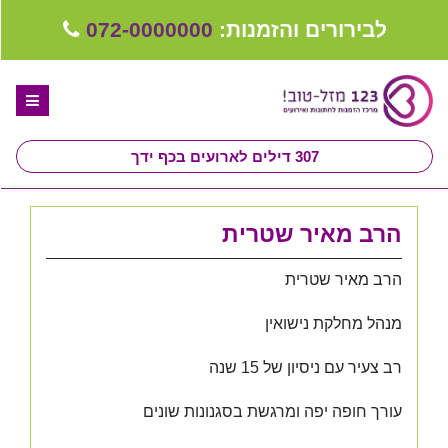
לבירורים והזמנות:
072-0000000
307
דילים לארועים בכף ידך
דף הבית
הרב מאיר שטרית
ספקים לחתונה מומלצים
הרב מאיר שטרית
קבלו ייעוץ בחינם
מנהל מחלקת נישואין
טיפים לארגון ותכנון חתונה
רב צעיר עם ניסיון של 15 שנה
קבוצת וואטסאפ-ספקים עונים LIVE
שירות אישי בקליק
עורך חופה יפה ומרגשת בסגנונות שונים