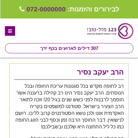
לבירורים והזמנות:
072-0000000
307
דילים לארועים בכף ידך
דף הבית
הרב יעקב נסיר
ספקים לחתונה מומלצים
רב לחופה מקדש בכל סגנונות עריכת החופה ובכל
קבלו ייעוץ בחינם
הנוסחים. הרב יעקב נסיר הינו רב קהילה ברעננה אשר
הוסמך לרבנות לפני כשש שנים בגיל 20! וזכה לתואר
טיפים לארגון ותכנון חתונה
הרב הצעיר בישראל. סטודנט למשפטים בקריה
קבוצת וואטסאפ-ספקים עונים LIVE
האקדמית אונו ולכן נושא הסטודנטים קרוב לליבו. רושם
לנישואין. דבר החוסך הרבה זמן וכסף לבני הזוג.החופה
שירות אישי בקליק
כמו כל ליל החתונה היא שלכם ובשבילכם!