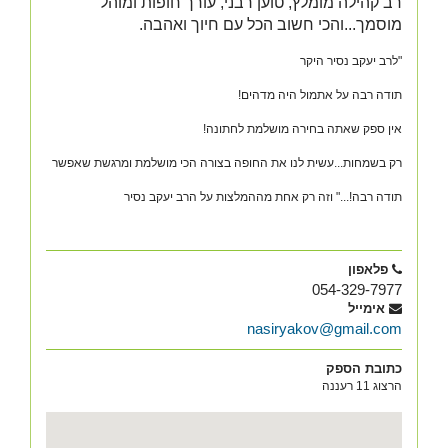
רב קהילה מומלץ, טוען רבני, עורך חופות ומוהל
מוסמך...והכי חשוב הכל עם חיוך ואהבה.
"לרב יעקב נסיר היקר
תודה רבה על אתמול היה מדהים!
אין ספק שאתה בחירה מושלמת לחתונה!
רק בשמחות...עשית לנו את החופה בצורה הכי מושלמת ומרגשת שאפשר
תודה רבה!..." וזה רק אחת מההמלצות על הרב יעקב נסיר
פלאפון
054-329-7977
אימייל
nasiryakov@gmail.com
כתובת הספק
הרצוג 11 רעננה