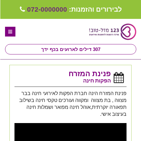
לבירורים והזמנות:
072-0000000
307
דילים לארועים בכף ידך
דף הבית
פנינת המזרח
ספקים לחתונה מומלצים
הפקות חינה
קבלו ייעוץ בחינם
פנינת המזרח הינה חברת הפקות לאירועי חינה בבר
מצווה , בת מצווה ומקווה ועורכים טקסי חינה בשילוב
טיפים לארגון ותכנון חתונה
תפאורה יוקרתית,אוהל חינה מפואר ושמלות חינה
בעיצוב אישי.
קבוצת וואטסאפ-ספקים עונים LIVE
שירות אישי בקליק