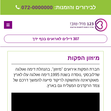
לבירורים והזמנות:
072-0000000
307
דילים לארועים בכף ידך
דף הבית
מיוזון הפקות
ספקים לחתונה מומלצים
חברת הפקות אירועים "מיוזון", בהנהלת דימה ואולגה
קבלו ייעוץ בחינם
שדלובסקי ,נוסדה בשנת 1995.דימה ואולגה עלו לארץ
מאוקראינה והתשוקה לריקוד סייעה להמשך דרכם של
טיפים לארגון ותכנון חתונה
צמד הרקדנים המצליח גם בארץ.
קבוצת וואטסאפ-ספקים עונים LIVE
שירות אישי בקליק