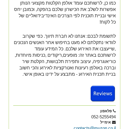
כמו כן, לרשותכם עומד אולפן הקלטות מקצועי הנותן
אפשרות לשלב את הכישרון שלכם בהפקה, וכמובן יחס
אישי ובניית תוכנית לפי הצרכים האינדיבידואליים של
כל לקוח!
לתשומת לבכם: אנחנו לא חברת תיווך. כפי שקרוב
לוודאי נתקלתם לא מעט בחיפוש אחר האנשים הנכונים
,שייעצבו את האירוע שלכם. כל המידע עומד
לרשותכם באתר זה: מופעים,ריקודים ,כניסות מיוחדות,
כוריאוגרפיה, עיצוב ותפירת תלבושות, הקלטת שיר
וברכה באולפן רעיונות ואטרקציות לאירוע והכי חשוב
בניית תכנית האירוע - מתבצע על ידינו באופן אישי.
פלאפון
052-5255494
אימייל
contacts@muzon.co.il