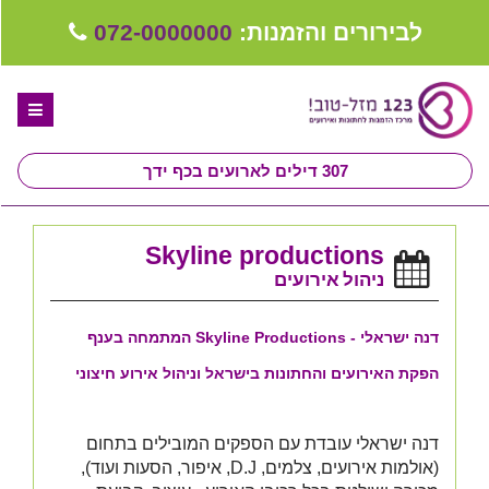
לבירורים והזמנות:
072-0000000
307
דילים לארועים בכף ידך
דף הבית
Skyline productions
ספקים לחתונה מומלצים
ניהול אירועים
קבלו ייעוץ בחינם
דנה ישראלי - Skyline Productions המתמחה בענף
טיפים לארגון ותכנון חתונה
הפקת האירועים והחתונות בישראל וניהול אירוע חיצוני
קבוצת וואטסאפ-ספקים עונים LIVE
דנה ישראלי עובדת עם הספקים המובילים בתחום
שירות אישי בקליק
(אולמות אירועים, צלמים, D.J, איפור, הסעות ועוד),