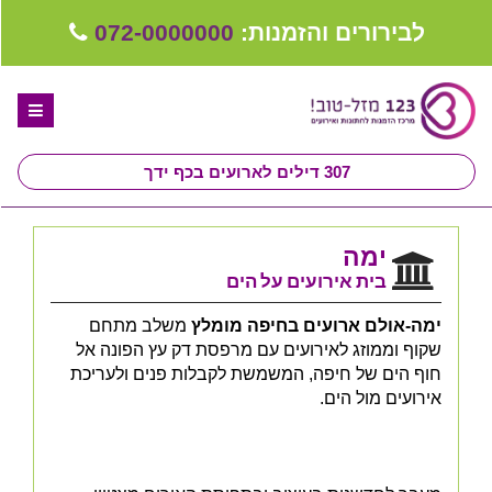
לבירורים והזמנות:
072-0000000
307
דילים לארועים בכף ידך
דף הבית
ימה
ספקים לחתונה מומלצים
בית אירועים על הים
קבלו ייעוץ בחינם
ימה-אולם ארועים בחיפה מומלץ
משלב מתחם
שקוף וממוזג לאירועים עם מרפסת דק עץ הפונה אל
טיפים לארגון ותכנון חתונה
חוף הים של חיפה, המשמשת לקבלות פנים ולעריכת
אירועים מול הים.
קבוצת וואטסאפ-ספקים עונים LIVE
שירות אישי בקליק