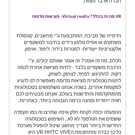
חברה או בר מצווה.
VR מה זה בכלל ? Virtual realty- מציאות מדומה
הדמייה של סביבה, המתבצעת ע''י מחשבים, קונסולת
משחקים או אפילו טלפון ניידים בחיבור למשקפיים
אלקטרוניות ייעודיות- למטרות בידור, לימוד, ואימון.
תכלס, מה זה אומר?​
זה אומר שאתם יכולים, ע''י
הרכבת משקפיים בלבד - לחיות מציאות אחרת לכמה
דקות. להתרגש, לפחד, לצחוק, לשחק,
ליהנות.
טכנולוגיית מציאות מדומה מאפשרת לנו להגיע
למקומות אחרים, בשניה.
אנחנו משתמשים בטכנולוגיות
מהמתקדמות והחדשנות בעולם, ואנחנו מבטיחים לכם
חוויה ייחודית ומהנה ברמה הגבוהה ביותר, באחריות.
ההפעלה יכולה לקחת חלק איפה שתרצו.
​זה כמו הקסדה
ששמים את הטלפון?
לא לא.. השימוש בטכנולוגיה
החדשנית ביותר מצריך מחשב שיכול להפעיל מערכת
כל כך כבדה ומתחוכמת.
הVR HHTC VIVE היא