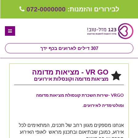
לבירורים והזמנות:
072-0000000
307
דילים לארועים בכף ידך
דף הבית
VR GO - מציאות מדומה
ספקים לחתונה מומלצים
מציאות מדומה וקונסלות אירועים
קבלו ייעוץ בחינם
VRGO -שירות השכרת קונסולת מציאות מדומה
טיפים לארגון ותכנון חתונה
ומולטימדיה לאירועים.
קבוצת וואטסאפ-ספקים עונים LIVE
אנחנו מספקים מגוון רחב של תכנים, המתאימים לכל
שירות אישי בקליק
אירוע, כמובן שבתיאום ובתכנון מראש לאופי האירוע