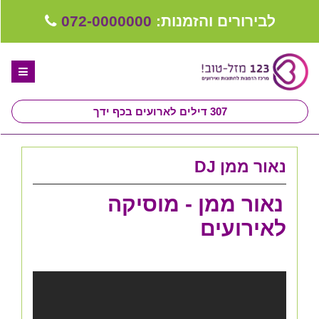
לבירורים והזמנות:
072-0000000
307
דילים לארועים בכף ידך
דף הבית
נאור ממן DJ
ספקים לחתונה מומלצים
נאור ממן - מוסיקה
קבלו ייעוץ בחינם
לאירועים
טיפים לארגון ותכנון חתונה
קבוצת וואטסאפ-ספקים עונים LIVE
שירות אישי בקליק