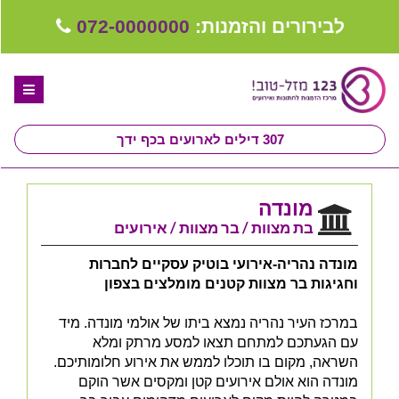
לבירורים והזמנות:
072-0000000
307
דילים לארועים בכף ידך
דף הבית
מונדה
ספקים לחתונה מומלצים
בת מצוות / בר מצוות / אירועים
קבלו ייעוץ בחינם
מונדה נהריה-אירועי בוטיק עסקיים לחברות
וחגיגות בר מצוות קטנים מומלצים בצפון
טיפים לארגון ותכנון חתונה
במרכז העיר נהריה נמצא ביתו של אולמי מונדה. מיד
קבוצת וואטסאפ-ספקים עונים LIVE
עם הגעתכם למתחם תצאו למסע מרתק ומלא
השראה, מקום בו תוכלו לממש את אירוע חלומותיכם.
שירות אישי בקליק
מונדה הוא אולם אירועים קטן ומקסים אשר הוקם