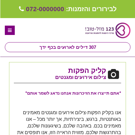
לבירורים והזמנות:
072-0000000
307
דילים לארועים בכף ידך
דף הבית
קליק הפקות
ספקים לחתונה מומלצים
צילום אירועים ומגנטים
קבלו ייעוץ בחינם
"אתם תייצרו את הזיכרונות אנחנו נדאג לשמר אותם"
טיפים לארגון ותכנון חתונה
קבוצת וואטסאפ-ספקים עונים LIVE
אנו בקליק הפקות-צילום אירועים ומגנטים מאמינים
באותנטיות, ברגש, ביצירתיות, אך יותר מכל – אנו
שירות אישי בקליק
מאמינים בכם. באהבה שלכם, בשיגעונות שלכם,
בהתרגשות שלכם. מזווית הראייה הזו, אנו תופסים את