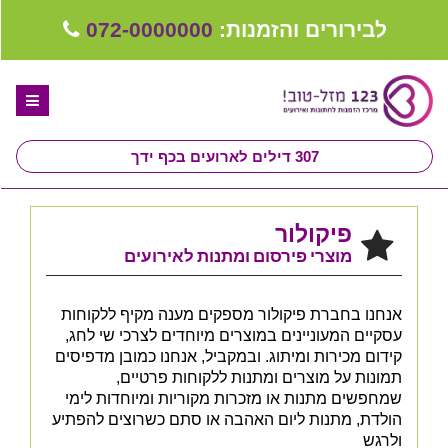
לבירורים והזמנות:
072-0000000
307
דילים לארועים בכף ידך
דף הבית
פיקולור
ספקים לחתונה מומלצים
מוצרי פירסום ומתנות לאירועים
קבלו ייעוץ בחינם
אנחנו בחברת פיקולור מספקים מענה מקיף ללקוחות
טיפים לארגון ותכנון חתונה
עסקיים המעוניינים במוצרים מיוחדים לצרכי שי לחג,
קידום מכירות ומיתוג. ובמקביל, אנחנו כמובן מדפיסים
קבוצת וואטסאפ-ספקים עונים LIVE
תמונות על מוצרים ומתנות ללקוחות פרטיים,
שמחפשים מתנות או מזכרות מקוריות ומיוחדות לימי
שירות אישי בקליק
הולדת, מתנות ליום האהבה או סתם כשרוצים להפתיע
ולרגש