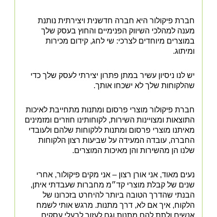
חברת פיקולור היא חברה חדשנית ויצירתית נותנת
מענה למהלכי השיווק הפנימיים והחוץ בעסק שלך
במוצרים מיוחדים לצרכי: שי לחג, קידום מכירות
ומיתוג.
יש לנו ניסיון עשיר במתן פתרון יצירתי לעסק שלך כדי
שהלקוחות שלך לא ישכחו אותך.
חברת פיקולור מוצרי פרסום ומתנות מתחייבת לאיכות
התוצאות ומצויינות השירות, לקוחותינו חוזרים ומזמינים
מאיתנו מוצרי פרסום ומתנות ללקוחות שלהם ולעובדי
החברה, עובדה המעידה על שביעות רצון הלקוחות
שלנו הן מהשירות והן מאיכות המוצרים.
נעים מאוד, אני אורן רצון – אני מקים פיקולור, אחרי
שנים של קבלת מוצרי קד״מ מחברות שעבדתי איתן,
הבנתי שהדרך הטובה ביותר להיחרט בזכרונו של
הלקוח, איך אם לא, דרך מתנות. מרגש אותי לשמח
אנשים ולתת להם מתנות וגם לעזור לבעלי עסקים