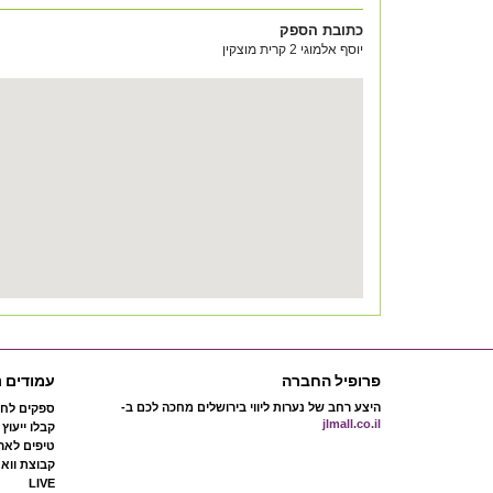
כתובת הספק
יוסף אלמוגי 2 קרית מוצקין
פרופיל החברה
עמודים נ
היצע רחב של נערות ליווי בירושלים מחכה לכם ב-
ספקים לחת
jlmall.co.il
קבלו ייעוץ
טיפים לארג
קבוצת ווא
LIVE