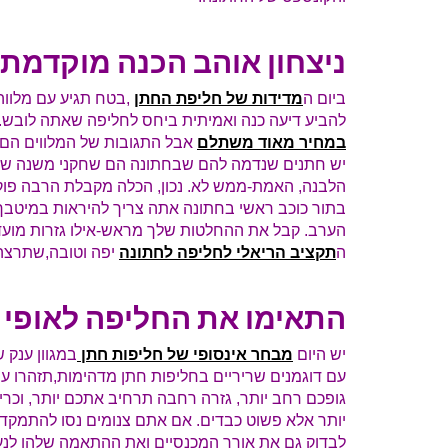
ניצחון אוהב הכנה מוקדמת
ביום ה
מדידות של חליפת החתן
,בטח תגיע עם מלווה,
להביע דיעה כנה ואמיתית ביחס לחליפה שאתה לובש
במחיר מאוד משתלם
אבל התגובות של המלווים הם ב
יש חתנים שנדמה להם שבחתונה הם שחקני משנה ש
הלבנה, האמת-ממש לא. נכון, הכלה מקבלת הרבה פוקו
בתור כוכב ראשי בחתונה אתה צריך להיראות במיטבך,ו
הערב. קבל את ההחלטות שלך מראש-אילו גזרות מועדפו
ה
תקציב הריאלי לחליפה לחתונה
יפה וטובה,שתרצה
התאימו את החליפה לאופי
יש היום
מבחר אינסופי של חליפות חתן
במגוון ענק 
עם דוגמנים שריריים בחליפות חתן מדהימות,תזהרו ע
גופכם רחב יותר, גזרה רחבה תרחיב אתכם יותר, וכריו
יותר אלא פשוט כבדים. אם אתם צנומים נסו להתמקד 
לבדוק גם את אורך המכנסיים ואת ההתאמה שלהן לנעל