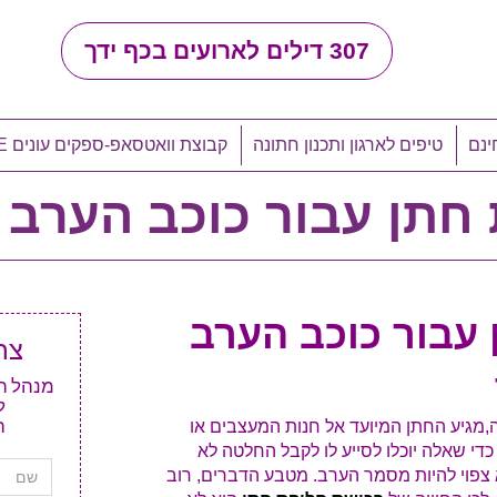
307
דילים לארועים בכף ידך
ינם
טיפים לארגון ותכנון חתונה
קבוצת וואטסאפ-ספקים עונים LIVE
 חתן עבור כוכב הערב
 עבור כוכב הערב
צר
ל
ה
,מגיע החתן המיועד אל חנות המעצבים או
די שאלה יוכלו לסייע לו לקבל החלטה לא
צפוי להיות מסמר הערב. מטבע הדברים, רוב