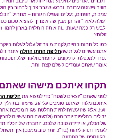
הגברים מעדיפים להימנע ממדידות או "סיבוב חנויות",
חוויה פשוטה עבורם, וברגע שגבר צריך לבחור בין חול
עניבות, חפתים, נעליים ואפילו חגורות – מתחיל "הבל
"עולה לאויר" והחתן מבין שהוא צריך להוציא סכום כס
ילבש רק כמה שעות....והיא תהיה תלויה בארון להמון זמ
זולות?
כמו כל תחום בחיים,לקנות מוצר זול עלול לעלות ביוקר
אתם עשויים לגלות שה
חליפת החתן הזולה
איננה זול
נפרד למכפלת, לתיקונים, לחפתים ולעוד שלל תוספות ו
אומר שאתם עומדים לשלם קצת יותר.
תקחו איתכם מישהו שאתם ס
לפני שאתם "יוצאים לשטח" כדי למצוא את
חליפת הח
איתכם מלווה שאתם סומכים עליו/ה, שיעזור בתהליך 
יועץ. אלא שזו עשויה להיות החלטה שגויה מסיבה אח
גדולים בחליפות יותר מכם (ולמעשה הם עשויים להבין
של הכלה, או ידידה טובה שלכם. החברה של הכלה תד
לעתיד ותדע לזהות (בד"כ יותר טוב ממכם) איך תשתל
והקונספט של החתונה.