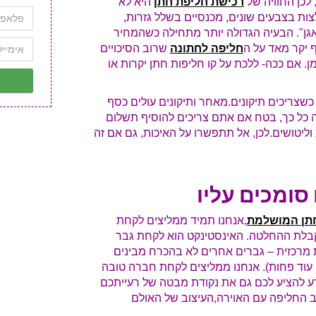
 לכן החוויה של
רכישת חליפת חתן
היא לא
צות בצבעים שונים, מכנסיים בשלל גזרות,
אגן". הבעיה הגדולה יותר מתחילה כשהמחיר
ף יקר מאד על ה
חליפה לחתונה
שרוב הסיכויים
ן. אם ככה- ללכת על קו חליפות חתן יקרות או
 כשצריכים תיקונים.מאחר ותיקונים עולים כסף
ה כל כך, בטח אם אתם צריכים להוסיף תשלום
ליטושים.לכן, אל תתפשרו על האיכות, גם אם זה
ומכים עליו
תן המושלמת
,אנחנו תמיד ממליצים לקחת
קבלת ההחלטה. האינסטינקט הוא לקחת גבר
ת מרכזית – גברים אחרים לא בהכרח מבינים
 עוד פחות). אנחנו ממליצים לקחת חברה טובה
ע להציע לכם גם את נקודת מבטה של רעייתכם
ב החליפה עם האוירה,העיצוב של האולם