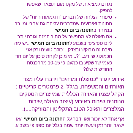
נגרום למציאות של מקסימום תוצאה שאפשר
להפיק.
סיפורי הצלחה של חברים "ודוגמאות חיות" של
חתונות ואירועים שמדברים עליהם גם אחרי זמן רב
במיוחד ב
חתונה ביום חמישי
אם האולם לא מתפשר על מחיר המנה וגובה יותר
ליום ספיציפי בשבוע ל
חתונה ביום חמישי
.
..יש לזה
סיבה.זה מבוקש ובצדק
...
"כולם טועים ורק אני
חכמולוג שיודע..."?...מי מוכן לקחת סיכון על יום חד
פעמי שהשקיע בו כמעט פי 10-15 מההכנסה
החודשית שלו?
אירוע יוגדר "כמוצלח ומדהים" וידברו עליו מצד
האורחים והמשפחה, בגלל 2 פרמטרים קריטיים :
הקהל עצמו והאוירה הכללית שמייצרים הספקים
הנותנים שירות באירוע (עיצוב האולם,שירות
המלצרים והאוכל הטוב,התקליטן והמוזיקה....).
אף אחד לא יזכור ו/או ידבר על ה
חתונה ביום חמישי
ו/או
ישאר יותר זמן ויעשה יותר שמח בגלל יום ספציפי בשבוע.