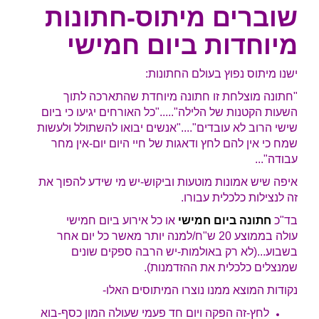
שוברים מיתוס-חתונות
מיוחדות ביום חמישי
ישנו מיתוס נפוץ בעולם החתונות:
"חתונה מוצלחת זו חתונה מיוחדת שהתארכה לתוך
השעות הקטנות של הלילה"....."כל האורחים יגיעו כי ביום
שישי הרוב לא עובדים"...."אנשים יבואו להשתולל ולעשות
שמח כי אין להם לחץ ודאגות של חיי היום יום-אין מחר
עבודה"...
איפה שיש אמונות מוטעות וביקוש-יש מי שידע להפוך את
זה לנצילות כלכלית עבורו.
בד"כ
חתונה ביום חמישי
או כל אירוע ביום חמישי
עולה בממוצע 20 ש"ח/למנה יותר מאשר כל יום אחר
בשבוע...(לא רק באולמות-יש הרבה ספקים שונים
שמנצלים כלכלית את ההזדמנות).
נקודות המוצא ממנו נוצרו המיתוסים האלו-
לחץ-זה הפקה ויום חד פעמי שעולה המון כסף-בוא