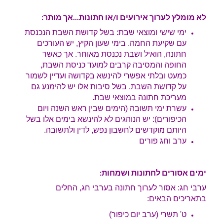
לא מומלץ לערוך אירועים ו/או חתונות...אך מותר:
ימי שישי ומוצאי שבת: בשל קדושת השבת הנכנסת
עם שקיעת החמה. בימי שעון הקיץ, יש העורכים
חתונה, הואיל ושבת נכנסת מאוחר. אך כאשר
החופה והמסיבה קרבים למועד כניסת השבת,
כמעט ובלתי אפשרי להינשא בקדושה ועדיין לשמור
על קדושת השבת. בשל סיבות אלו יש להימנע גם
מעריכת חתונה במוצאי שבת.
עשרת ימי תשובה (הימים שבין ראש השנה ויום
הכיפורים): יש הנוהגים לא להינשא בימים אלו בשל
היותם מוקדשים לחשבון נפש, לדין ולתשובה.
ערב וחג פורים
ימים אסורים לחתונות ושמחות:
ערבי חג: אסור לערוך חתונה בערבי חג, החלים
בתאריכים הבאים:
ט' תשרי (ערב יום כיפור)