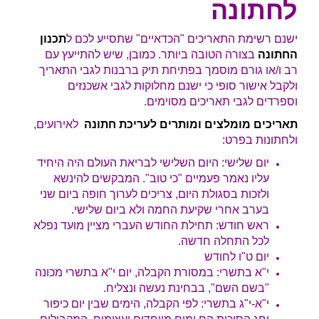
לחתונה
ישנם רשימת התאריכים "הכדאיים" שתסייע לכם ל
תכנון
החתונה
בצורה הטובה ביותר. כמובן, שיש להתייעץ עם
רב ו/או גורם מוסמך בפתיחת תיק ברבנות לגבי התאריך
ולקבל אישור סופי כי ישנם מחלוקות לגבי אשכנזים
וספרדים לגבי תאריכים מסוימים.
תאריכים מומלצים ומותרים לעריכת חתונה
לאירועים,
ולחתונות בפרט:
יום שלישי: היום השלישי לבריאת העולם היה היחיד
עליו נאמר פעמיים "כי טוב". המבקשים להינשא
ולזכות בסגולת היום, צריכים לערוך חופה ביום שני
בערב אחרי שקיעת החמה ולא ביום שלישי.
ראש חודש: תחילת החודש העברי מציין מועד נפלא
לכל התחלה חדשה.
יום ט"ו לחודש
י"א בתשרי: במסורת הקבלה, יום י"א בתשרי מכונה
"בשם השם", בבחינת נעשה ונצליח.
י"א-י"ג בתשרי: לפי הקבלה, הימים שבין יום כיפור