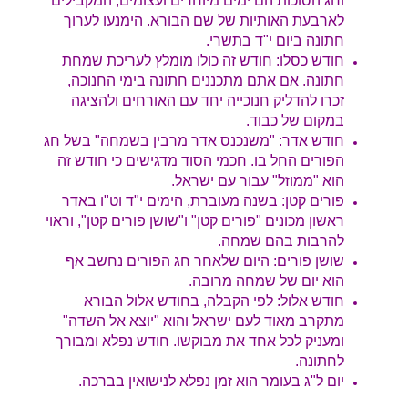
וחג הסוכות הם ימים מיוחדים ועצומים, המקבילים
לארבעת האותיות של שם הבורא.
הימנעו לערוך
חתונה ביום י"ד בתשרי.
חודש כסלו: חודש זה כולו מומלץ לעריכת שמחת
חתונה. אם אתם מתכננים חתונה בימי החנוכה,
זכרו להדליק חנוכייה יחד עם האורחים ולהציגה
במקום של כבוד.
חודש אדר: "משנכנס אדר מרבין בשמחה" בשל חג
הפורים החל בו. חכמי הסוד מדגישים כי חודש זה
הוא "ממוזל" עבור עם ישראל.
פורים קטן: בשנה מעוברת, הימים י"ד וט"ו באדר
ראשון מכונים "פורים קטן" ו"שושן פורים קטן", וראוי
להרבות בהם שמחה.
שושן פורים: היום שלאחר חג הפורים נחשב אף
הוא יום של שמחה מרובה.
חודש אלול: לפי הקבלה, בחודש אלול הבורא
מתקרב מאוד לעם ישראל והוא "יוצא אל השדה"
ומעניק לכל אחד את מבוקשו. חודש נפלא ומבורך
לחתונה.
יום ל"ג בעומר הוא זמן נפלא לנישואין בברכה.