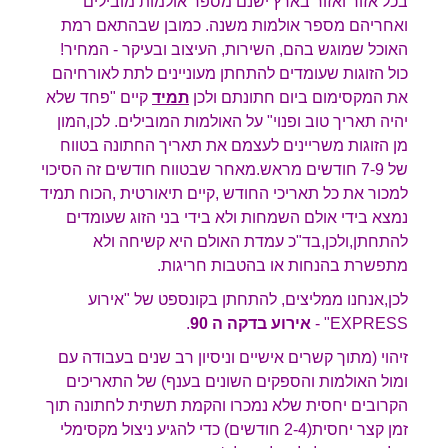
בכל אזור ואזור בארץ ישנם מספר אולמות מובילים
ואחריהם מספר אולמות משנה. כמובן שבהתאם רמת
האוכל שמוגש בהם, השירות, העיצוב ובעיקר - המחיר!
כול הזוגות שעומדים להתחתן מעוניינים לתת לאורחיהם
את המקסימום ביום חתונתם ולכן
תמיד
קיים "פחד שלא
יהיה תאריך טוב ופנוי" על האולמות המובילים. לכן,המון
מן הזוגות משריינים לעצמם את תאריך החתונה בטווח
של 7-9 חודשים מראש.מאחר שבטווח חודשים זה הסיכוי
למכור את כל תאריכי החודש ,קיים תיאורטית ,הכוח תמיד
נמצא בידי אולם השמחות ולא בידי בני הזוג שעומדים
להתחתן,ולכן,בד"כ עמדת האולם היא קשיחה ולא
מתפשרת בהנחות או בהטבות חריגות.
לכן,אנחנו ממליצים, להתחתן בקונספט של "אירוע
EXPRESS" -
אירוע בדקה ה 90
.
זיהוי (מתוך קשרים אישיים וניסיון רב שנים בעבודה עם
ומול האולמות והספקים השונים בענף) של התאריכים
הקרובים יחסית שלא נמכרו והקמת תשתית לחתונה תוך
זמן קצר יחסית(2-4 חודשים) כדי להגיע ניצול מקסימלי