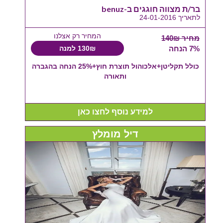
בר/ת מצווה חוגגים ב-benuz
לתאריך 24-01-2016
המחיר רק אצלנו
מחיר 140₪
7% הנחה
130₪ למנה
כולל תקליטן+אלכוהול תוצרת חוץ+25% הנחה בהגברה
ותאורה
למידע נוסף לחצו כאן
דיל מומלץ