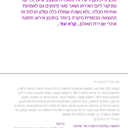
ומניקור ליום האירוע ושאר סוגי פינוקים גם לאמהות
ואחיות הכלה...ולא נשכח-שמלת כלה וסלון הכלות זה
ההוצאה הכספית היקרה ביותר בתכנון אירוע חתונה
אחרי שכירת האולם
...
קרא עוד..
פרופיל החברה
באתר 123 מזל טוב תמצאו מבצעים לחתונה | דילים עבור חתונה בדקה ה 90 |
פתרונות עבור כל אירוע בדקה ה 90 .ברשותנו קופוני הנחה והטבות עבור דילים
לחתונה הכול כלול, חתונה קטנה, חתונה לבנה, תכנון אירוע בר מצווה, תכנון
אירוסין, צלמים לחתונה, רכב לחתונה, אטרקציות לאירועים,אלכוהול לאירועים,
חתונה מיוחדת, אולמות אירועים בחיפה והקריות וסלון כלות בצפון.אנחנו הכתובת
וברשותנו הפתרונות עבור כל אירוע בדקה ה 90 כולל הפקות בר מצווה בצפון, בר
מצווה במצדה, בר מצווה בכותל ובת מצווש.
עמודים נוספים
בדיקה
חופשה במלונות היוקרה של ישרוטל