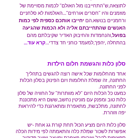
לתוצאה,ש"התחייבנו מול האולם" לכמות מסויימת של
מוזמנים והיו "חסרים אורחים"...האולמות לא סלחניים
ורחמניים בנושא.הם
יחייבו אותכם כספית לפי כמות
האנשים שהתחייבתם אליה ולא הכמות שהגיעה
בפועל
,והנחמדות והחיבוק האדיר שקיבלתם מהם
בהתחלה ,יהפך,למעמד כוחני חד צדדי..
.
קרא עוד...
סלון כלות והגשמת חלום הילדות
אחד מהחלומות שכל אישה רוצה להגשים בתהליך
החתונה, זה שמלת החלומות ויום הפינוק בסלון הכלות
לפני החתונה.
כמעט כל הכלות היום "לא מוותרות" על החוויה של סלון
כלות טוב ומפנק עם מוניטין נחשב,ששם היא מתכוננת
לחתונה, מתלבשת, מתאפרת ומתארגנת כדי להיראות
יפה וזוהרת.
סלון כלות היום מציע הכול תחת קורת גג אחת -יש
אפשרות לשכור שמלת כלה והתאמתה לפי מידות הכלה
ספציפית,לקבל שירותי מאפרת ומעצב שיער,פדיקור