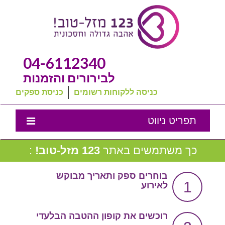
04-6112340
לבירורים והזמנות
כניסה ללקוחות רשומים
כניסת ספקים
תפריט ניווט
אמנת השירות
כך משתמשים באתר
123 מזל-טוב!
:
נבחרת המומלצים שלנו
בוחרים ספק ותאריך מבוקש
1
לאירוע
טיפים לחתונה
מה שכולם שואלים
רוכשים את קופון ההטבה הבלעדי