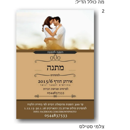
צלמי סטילס
צלם וידאו HD או VDSLR
צילום ההכנות ,נוף והאולם ללא הגבלת כמות
לזוג- 300 תמונות מודפסות באלבומים
מהודרים