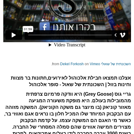
השכונתית של שאולי
from
Vimeo
on
Dekel Forkosh
.
אצלנו תמצאו חבילת אלכוהול לאירועים,חתונות בר מצוות
וחינות בזול | השכונתית של שאול - סופר אלכוהול
גריי גוס
(Grey Goose) היא
וודקה פרמיום
צרפתית
מהמובילות בעולם. היא מופקת מ
שעורה
המגיעה
מאזור
קוניאק
(בו מיוצר גם משקה הקוניאק). המשקה מזוהה
עם ה
בקבוק
המיוחד שלו המכיל חלון בו נראים
אגם
ו
אווזי בר
,
כאשר מי האגם הם המשקה עצמו. על קדמת הבקבוק
מצוירים חמישה אווזים שהם
סמלה המסחרי
של החברה.
בשנת
2000
עברה החברה לידי בעלים אמריקאים. למרות