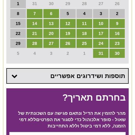
1
31
30
29
28
27
26
8
7
6
5
4
3
2
15
14
13
12
11
10
9
22
21
20
19
18
17
16
29
28
27
26
25
24
23
5
4
3
2
1
31
30
תוספות ושידרוגים אפשריים
בחרתם תאריך?
מהר להזמין את הדיל ונתאם פגישה עם השכונתית של
שאול - סופר אלכוהול כדי לסגור את הפרטים​ ללא דמי
הזמנה, ללא דמי ביטול וללא התחייבות