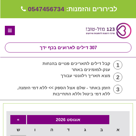
לבירורים והזמנות:
0547456734
307
דילים לארועים בכף ידך
דף הבית
קבל דילים לתאריכים פנויים בהנחות
1
ענק-למזמינים באתר
ספקים לחתונה מומלצים
מצא תאריך רלוונטי עבורך
2
קבלו ייעוץ בחינם
הזמן באתר - שלם אצל הספק >> ללא דמי הזמנה,
3
ללא דמי ביטול וללא התחייבות
טיפים לארגון ותכנון חתונה
קבוצת וואטסאפ-ספקים עונים LIVE
אוגוסט 2026
»
שירות אישי בקליק
א
ב
ג
ד
ה
ו
ש