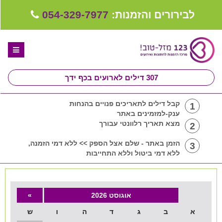
לבירורים והזמנות:
054-329-7977
307
דילים לארועים בכף ידך
דף הבית
קבל דילים לתאריכים פנויים בהנחות
1
ענק-למזמינים באתר
ספקים לחתונה מומלצים
מצא תאריך רלוונטי עבורך
2
קבלו ייעוץ בחינם
הזמן באתר - שלם אצל הספק >> ללא דמי הזמנה,
3
ללא דמי ביטול וללא התחייבות
טיפים לארגון ותכנון חתונה
קבוצת וואטסאפ-ספקים עונים LIVE
אוגוסט 2026
»
שירות אישי בקליק
א
ב
ג
ד
ה
ו
ש