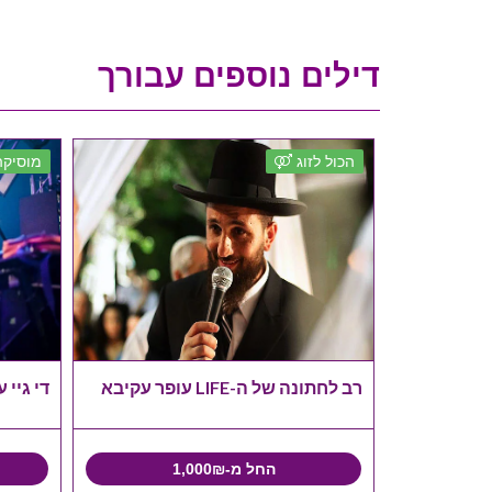
דילים נוספים עבורך
הכול לזוג
מוסיקה
ם חתונות
רב לחתונה של ה-LIFE עופר עקיבא
די גיי 
החל מ-1,000₪