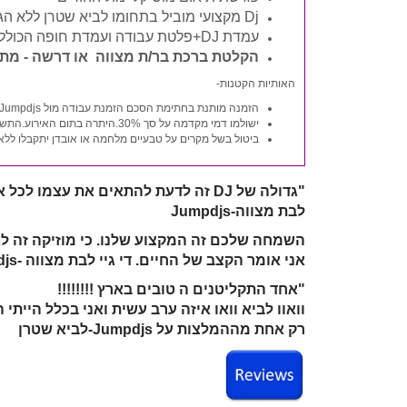
Dj מקצועי מוביל בתחומו לביא שטרן ללא הגבלת זמן
עמדת DJ+פלטת עבודה ועמדת חופה הכוללת עמדת גיבוי.
הקלטת ברכת בר/ת מצווה או דרשה - מת
האותיות הקטנות-
הזמנה מותנת בחתימת הסכם הזמנת עבודה מול Jumpdjs-לביא שטרן
ישולמו דמי מקדמה על סך 30%.היתרה בתום האירוע.התשלום במזומן או צק.
ביטול בשל מקרים על טבעיים מלחמה או אובדן יתקבלו ללא 
"גדולה של DJ זה לדעת להתאים את עצמו לכל אירוע ובעיקר את המוסיקה לקהל - וזה דורש נסיון רב."
לבת מצווה-Jumpdjs
השמחה שלכם זה המקצוע שלנו. כי מוזיקה זה לא
אני אומר הקצב של החיים.
די גיי לבת מצווה -Jumpdjs-לביא שטרן
"אחד התקליטנים ה טובים בארץ !!!!!!!!
וואוו לביא וואו איזה ערב עשית ואני בכלל הייתי ה
רק אחת מההמלצות על Jumpdjs-לביא שטרן