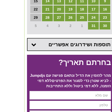
15
14
13
12
11
10
9
22
21
20
19
18
17
16
29
28
27
26
25
24
23
5
4
3
2
1
31
30
תוספות ושידרוגים אפשריים
בחרתם תאריך?
מהר להזמין את הדיל ונתאם פגישה עם Jumpdjs
- לביא שטרן כדי לסגור את הפרטים​ ללא דמי
הזמנה, ללא דמי ביטול וללא התחייבות