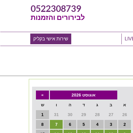
0522308739
לבירורים והזמנות
שירות אישי בקליק
אוגוסט 2026
»
א
ב
ג
ד
ה
ו
ש
1
31
30
29
28
27
26
8
7
6
5
4
3
2