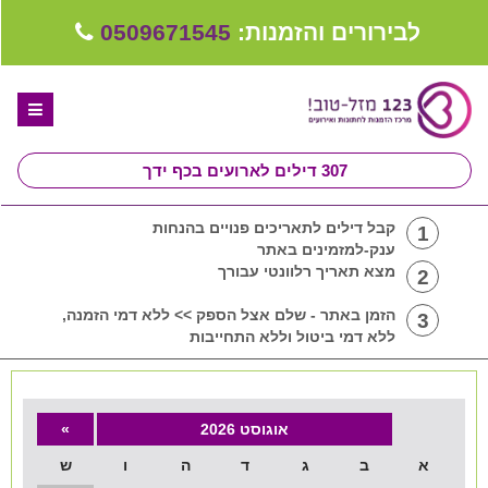
לבירורים והזמנות:
0509671545
307
דילים לארועים בכף ידך
דף הבית
קבל דילים לתאריכים פנויים בהנחות
1
ענק-למזמינים באתר
ספקים לחתונה מומלצים
מצא תאריך רלוונטי עבורך
2
קבלו ייעוץ בחינם
הזמן באתר - שלם אצל הספק >> ללא דמי הזמנה,
3
ללא דמי ביטול וללא התחייבות
טיפים לארגון ותכנון חתונה
קבוצת וואטסאפ-ספקים עונים LIVE
אוגוסט 2026
»
שירות אישי בקליק
א
ב
ג
ד
ה
ו
ש