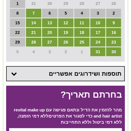
1
31
30
29
28
27
26
8
7
6
5
4
3
2
15
14
13
12
11
10
9
22
21
20
19
18
17
16
29
28
27
26
25
24
23
5
4
3
2
1
31
30
תוספות ושידרוגים אפשריים
בחרתם תאריך?
מהר להזמין את הדיל ונתאם פגישה עם revital make up
and hair artist כדי לסגור את הפרטים​ ללא דמי הזמנה,
ללא דמי ביטול וללא התחייבות