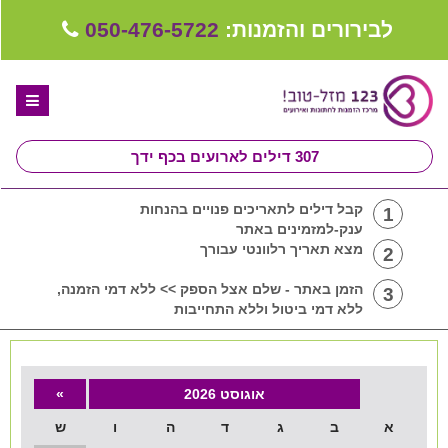
לבירורים והזמנות:
050-476-5722
307
דילים לארועים בכף ידך
דף הבית
קבל דילים לתאריכים פנויים בהנחות
1
ענק-למזמינים באתר
ספקים לחתונה מומלצים
מצא תאריך רלוונטי עבורך
2
קבלו ייעוץ בחינם
הזמן באתר - שלם אצל הספק >> ללא דמי הזמנה,
3
ללא דמי ביטול וללא התחייבות
טיפים לארגון ותכנון חתונה
קבוצת וואטסאפ-ספקים עונים LIVE
אוגוסט 2026
»
שירות אישי בקליק
א
ב
ג
ד
ה
ו
ש