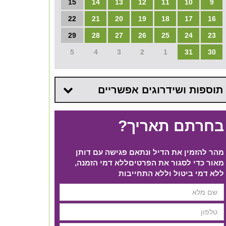
15
14
13
12
11
10
9
22
21
20
19
18
17
16
29
28
27
26
25
24
23
5
4
3
2
1
31
30
תוספות ושידרוגים אפשריים
בחרתם תאריך?
מהר להזמין את הדיל ונתאם פגישה עם דותן
מאור כדי לסגור את הפרטים​ ללא דמי הזמנה,
ללא דמי ביטול וללא התחייבות