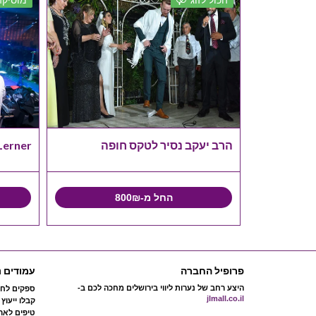
גבר
הרב יעקב נסיר לטקס חופה
 Phil Lerner
החל מ-800₪
פרופיל החברה
עמודים נ
היצע רחב של נערות ליווי בירושלים מחכה לכם ב-
ספקים לחת
jlmall.co.il
קבלו ייעוץ
טיפים לארג