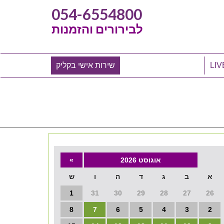
054-6554800
לבירורים והזמנות
שירות אישי בקליק
אוגוסט 2026
»
א
ב
ג
ד
ה
ו
ש
1
31
30
29
28
27
26
8
7
6
5
4
3
2