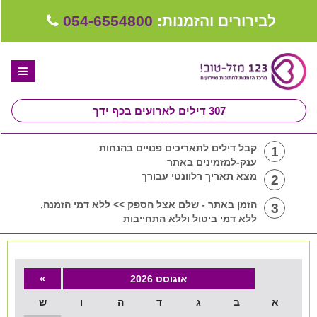
לבירורים והזמנות:
054-6554800
307
דילים לארועים בכף ידך
דף הבית
קבל דילים לתאריכים פנויים בהנחות
1
ענק-למזמינים באתר
ספקים לחתונה מומלצים
מצא תאריך רלוונטי עבורך
2
קבלו ייעוץ בחינם
הזמן באתר - שלם אצל הספק >> ללא דמי הזמנה,
3
ללא דמי ביטול וללא התחייבות
טיפים לארגון ותכנון חתונה
קבוצת וואטסאפ-ספקים עונים LIVE
אוגוסט 2026
»
שירות אישי בקליק
א
ב
ג
ד
ה
ו
ש