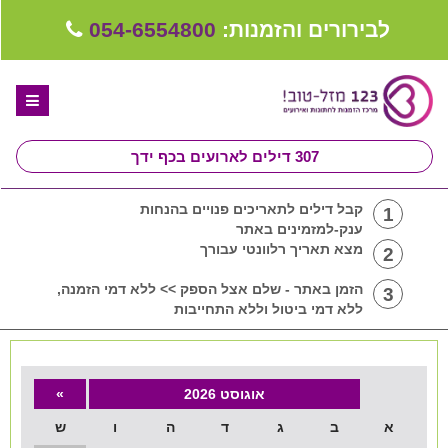
לבירורים והזמנות:
054-6554800
307
דילים לארועים בכף ידך
דף הבית
קבל דילים לתאריכים פנויים בהנחות
1
ענק-למזמינים באתר
ספקים לחתונה מומלצים
מצא תאריך רלוונטי עבורך
2
קבלו ייעוץ בחינם
הזמן באתר - שלם אצל הספק >> ללא דמי הזמנה,
3
ללא דמי ביטול וללא התחייבות
טיפים לארגון ותכנון חתונה
קבוצת וואטסאפ-ספקים עונים LIVE
אוגוסט 2026
»
שירות אישי בקליק
א
ב
ג
ד
ה
ו
ש