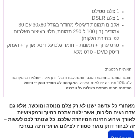
1 צלם סטילס
1 צלם DSLR
אלבום תמונות דיגיטלי מהודר בגודל 30x80 עם 30
עמודים (בין 100 ל-250 תמונות, תלוי בעיצוב האלבום
לפי בחירת הלקוח)
סרט ערוך + תמונות + חומר גלם על דיסק און קי + העתק
דיסק DVD - סרט מלא
האותיות הקטנות:
הזמנה מותנה בחתימת הסכם הזמנת עבודה מול דותן מאור. ישולמו דמי מקדמה
ע"ס 10% והיתרה יום לאחר הארוע.
המקדמה לא תוחזר במקרי ביטול
ההזמנה.תהיה תוספת תשלום על טברנה.
מאחורי כל עדשה ישנו לא רק צלם מנוסה ומוכשר, אלא גם
אדם נעים הליכות, אשר ילווה אתכם בחיוך ובמקצועיות
לאורך אירוע החינה המיוחדת שלכם. כל שנותר לכם לעשות –
זה לבחור דותן מאור סטודיו לצילום ארועי חינה במרכז