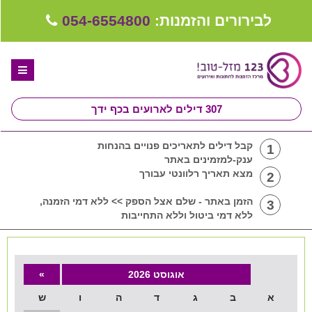
לבירורים והזמנות:
054-6554800
307
דילים לארועים בכף ידך
דף הבית
קבל דילים לתאריכים פנויים בהנחות
1
ענק-למזמינים באתר
ספקים לחתונה מומלצים
מצא תאריך רלוונטי עבורך
2
קבלו ייעוץ בחינם
הזמן באתר - שלם אצל הספק >> ללא דמי הזמנה,
3
ללא דמי ביטול וללא התחייבות
טיפים לארגון ותכנון חתונה
קבוצת וואטסאפ-ספקים עונים LIVE
אוגוסט 2026
»
שירות אישי בקליק
א
ב
ג
ד
ה
ו
ש