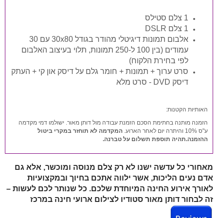
1 צלם סטילס
1 צלם DSLR
אלבום תמונות דיגיטלי מהודר בגודל 30x80 עם 30
עמודים (בין 100 ל-250 תמונות, תלוי בעיצוב האלבום
לפי בחירת הלקוח)
סרט ערוך + תמונות + חומר גלם על דיסק און קי + העתק
דיסק DVD - סרט מלא
האותיות הקטנות:
הזמנה מותנה בחתימת הסכם הזמנת עבודה מול דותן מאור. ישולמו דמי מקדמה
ע"ס 10% והיתרה יום לאחר הארוע.
המקדמה לא תוחזר במקרי ביטול
ההזמנה.תהיה תוספת תשלום על טברנה.
מאחורי כל עדשה ישנו לא רק צלם מנוסה ומוכשר, אלא גם
אדם נעים הליכות, אשר ילווה אתכם בחיוך ובמקצועיות
לאורך אירוע החינה המיוחדת שלכם. כל שנותר לכם לעשות –
זה לבחור דותן מאור סטודיו לצילום ארועי חינה במרכז