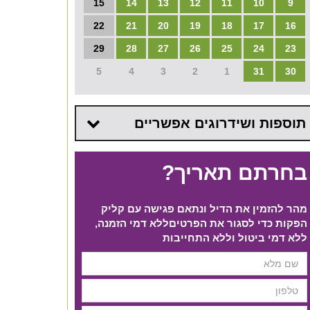
15
14
13
12
11
10
9
22
21
20
19
18
17
16
29
28
27
26
25
24
23
5
4
3
2
1
31
30
תוספות ושידרוגים אפשריים
בחרתם תאריך?
מהר להזמין את הדיל ונתאם פגישה עם קליק
הפקות כדי לסגור את הפרטים​ ללא דמי הזמנה,
ללא דמי ביטול וללא התחייבות