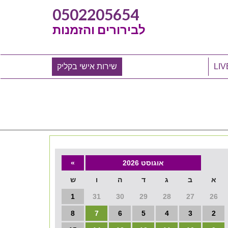
0502205654
לבירורים והזמנות
שירות אישי בקליק
אוגוסט 2026
»
א
ב
ג
ד
ה
ו
ש
1
31
30
29
28
27
26
8
7
6
5
4
3
2