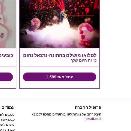
קלאסית
לסלואו מושלם בחתונה-נתנאל נחום
כובעים
כי זה היום שלך
החל מ-1,599₪
פרופיל החברה
עמודים נ
היצע רחב של נערות ליווי בירושלים מחכה לכם ב-
ספקים לחת
jlmall.co.il
קבלו ייעוץ
טיפים לארג
קבוצת ווא