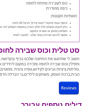
כוס לשבירה מתחת לחופה
כיפה מהודרת
האותיות הקטנות:
איסוף עצמי מחנות "יצאת צדיק"-הרצל 46 חיפה
ניתן להזמין משלוח לכל חלקי הארץ בתוספת תשלום דמי ה
תשלום במזומן או אשראי-במקום.
אפשר לרכוש ישירות באתר שלנו - למעבר לאתר
סט טלית וכוס שבירה לחו
חשוב לי שתחגגו את החתונה שלכם בכיף ובקדושה.אנ
ותפילין וכוס שבירה לחופה ומכירה במקום ליחידים או
,טליתות,ציציות גביעים לקידוש,גופיה ציצית ,פמוטים,
הבית,ברכת העסק, משחקים לילדים,נר הבדלה הדפסה 
דילים נוספים עבורך