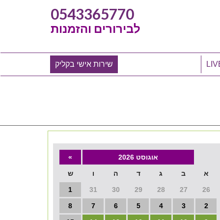
0543365770
לבירורים והזמנות
שירות אישי בקליק
אוגוסט 2026
»
א
ב
ג
ד
ה
ו
ש
1
31
30
29
28
27
26
8
7
6
5
4
3
2