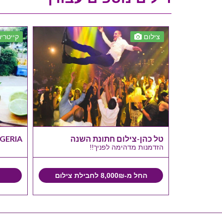
צילום
קייטרינ
ירועים
טל כהן-צילום חתונת השנה
JIGGERIA-בר קוקטייל
הזדמנות מדהימה לפניך!!
החל מ-8,000₪ לחבילת צילום