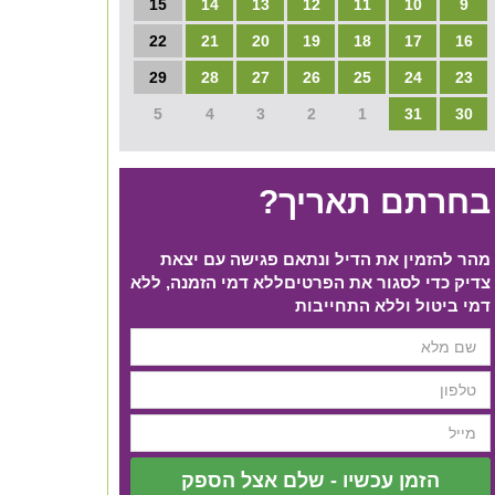
15
14
13
12
11
10
9
22
21
20
19
18
17
16
29
28
27
26
25
24
23
5
4
3
2
1
31
30
בחרתם תאריך?
מהר להזמין את הדיל ונתאם פגישה עם יצאת
צדיק כדי לסגור את הפרטים​ ללא דמי הזמנה, ללא
דמי ביטול וללא התחייבות
הזמן עכשיו - שלם אצל הספק