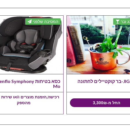
ג ובר
המסיבה שלפני
ים לחתונה
כסא בטיחות nflo Symphony
Mo
רכישה,הזמנת מוצרים ו/או שירות 
החל מ-3,300₪
מהספק