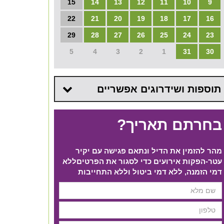
15
14
13
12
11
10
9
22
21
20
19
18
17
16
29
28
27
26
25
24
23
5
4
3
2
1
31
30
תוספות ושידרוגים אפשריים
בחרתם תאריך?
מהר להזמין את הדיל ונתאם פגישה עם יקיר
עטר-הפקות אירועים כדי לסגור את הפרטים​ ללא
דמי הזמנה, ללא דמי ביטול וללא התחייבות