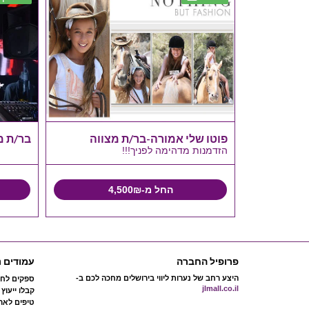
שית צילום
פוטו שלי אמורה-בר/ת מצווה
בר/ת מצווה 
הזדמנות מדהימה לפניך!!!
החל מ-4,500₪
פרופיל החברה
עמודים נ
היצע רחב של נערות ליווי בירושלים מחכה לכם ב-
ספקים לחת
jlmall.co.il
קבלו ייעוץ
טיפים לארג