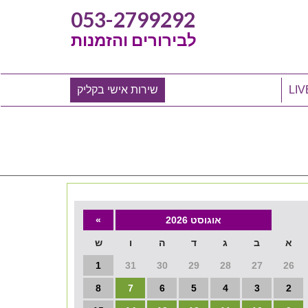
053-2799292
לבירורים והזמנות
שירות אישי בקליק
אוגוסט 2026
»
א
ב
ג
ד
ה
ו
ש
1
31
30
29
28
27
26
8
7
6
5
4
3
2