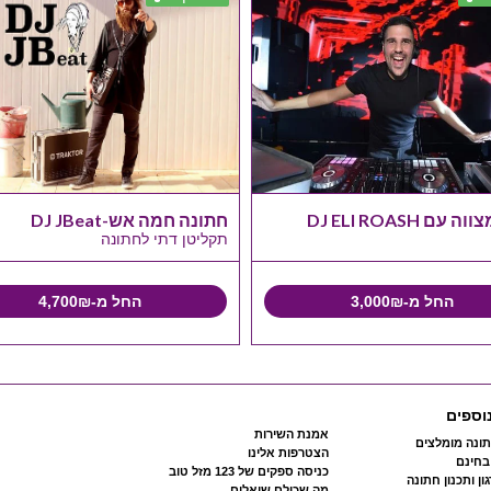
עם DJ ELI ROASH
חתונה חמה אש-DJ JBeat
תקליטן דתי לחתונה
החל מ-3,000₪
החל מ-4,700₪
וספים
אמנת השירות
ונה מומלצים
הצטרפות אלינו
 בחינם
כניסה ספקים של 123 מזל טוב
ון ותכנון חתונה
מה שכולם שואלים