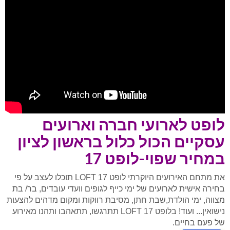
לופט לארועי חברה וארועים
עסקיים הכול כלול בראשון לציון
במחיר שפוי-לופט 17
את מתחם האירועים היוקרתי לופט 17 LOFT תוכלו לעצב על פי
בחירה אישית לארועים של ימי כייף לגופים וועדי עובדים, בר/ בת
מצווה, ימי הולדת,שבת חתן, מסיבת רווקות ומקום מדהים להצעות
נישואין... ועוד! בלופט 17 LOFT תתרגשו, תתאהבו ותהנו מאירוע
של פעם בחיים.