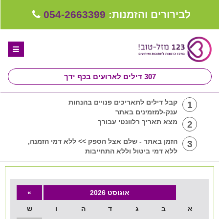
לבירורים והזמנות:
054-2663399
307
דילים לארועים בכף ידך
דף הבית
קבל דילים לתאריכים פנויים בהנחות
1
ענק-למזמינים באתר
ספקים לחתונה מומלצים
מצא תאריך רלוונטי עבורך
2
קבלו ייעוץ בחינם
הזמן באתר - שלם אצל הספק >> ללא דמי הזמנה,
3
ללא דמי ביטול וללא התחייבות
טיפים לארגון ותכנון חתונה
קבוצת וואטסאפ-ספקים עונים LIVE
אוגוסט 2026
»
שירות אישי בקליק
א
ב
ג
ד
ה
ו
ש