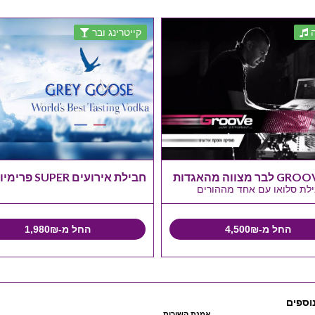
קייטרינג ובר
ר מצווה מהאגדות
חבילת אירועים SUPER פרימיום
ילת סלואו עם אחד מההורים
החל מ-4,500₪
החל מ-1,980₪
וספים
אמנת השירות