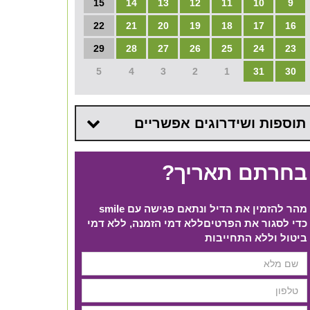
15
14
13
12
11
10
9
22
21
20
19
18
17
16
29
28
27
26
25
24
23
5
4
3
2
1
31
30
תוספות ושידרוגים אפשריים
בחרתם תאריך?
מהר להזמין את הדיל ונתאם פגישה עם smile
כדי לסגור את הפרטים​ ללא דמי הזמנה, ללא דמי
ביטול וללא התחייבות