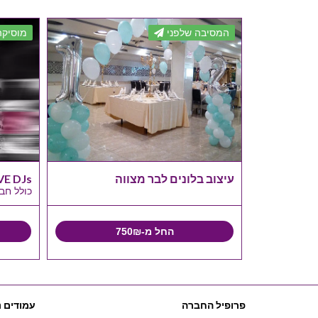
המסיבה שלפני
מוסיקה
Apple iP
עיצוב בלונים לבר מצווה
GROOVE DJs לב
כולל חב
 רק אצלנו
החל מ-750₪
למנה
פרופיל החברה
עמודים נ