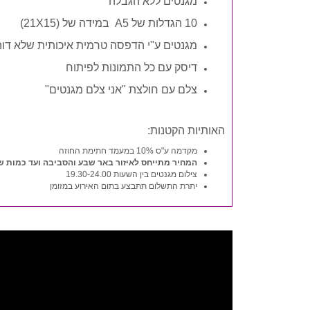
מגנטים ללא הגבלה
10 הגדלות של A5 במידה של (21X15)
מגנטים ע"י הדפסה טרמית איכותית שלא דוה
דיסק עם כל התמונות לפיתוח
צלם עם חולצת "אני צלם מגנטים"
האותיות הקטנות:
מקדמה ע"ס 10% במעמד חתימת החוזה
המחיר מתייחס לאיזור באר שבע והסביבה ועד כמות של 600 מוזמנים.מעבר לזה תהיה תוספת מח
צילום מגנטים בין השעות 19.30-24.00
יתרת התשלום תתבצע בתום האירוע במזומן