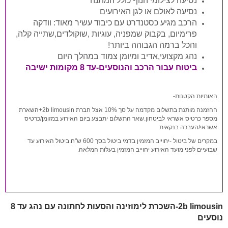
נסיעה לצילומי הנוף כולל המתנה
נסיעה לאולם או לגן האירועים
הרכב מגיע כסטנדרט עם כיבוד עשיר מאוד: וודקה
פרימיום, בקבוק שמפניה, עוגיות ,שוקולדים,שתייה קלה,
והכל ברמה הגבוהה ביותר!
נהג מקצועי,אדיב ומיומן צמוד במהלך היום
ביטוח עבור הרכב והנוסעים-עד 8 מקומות ישיבה
האותיות הקטנות-
ההזמנה מותנת בתשלום מקדמה על סך 10% אצל חברת 2b limousin+השארת
מספר כרטיס אשראי לביטחון.שאר התשלום יתבצע ביום האירוע במזומן/כרטיס
אשראי/העברה בנקאית
במקרים של ביטול
-יחוייב המזמין בדמי ביטול בסך 600 ש"ח.ביטול האירוע עד
שבועיים לפני מועד האירוע יחוייב המזמין בעלות המלאה.
2b limousin-השכרת לימוזינה והסעות לחתונה עם נהג עד 8
נוסעים