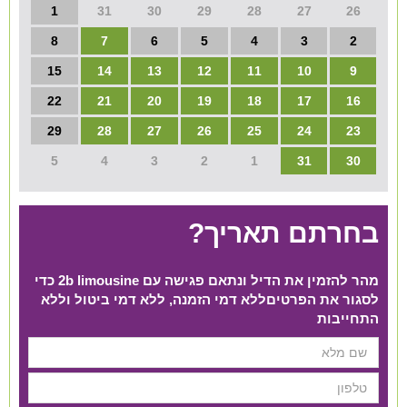
1
31
30
29
28
27
26
8
7
6
5
4
3
2
15
14
13
12
11
10
9
22
21
20
19
18
17
16
29
28
27
26
25
24
23
5
4
3
2
1
31
30
בחרתם תאריך?
מהר להזמין את הדיל ונתאם פגישה עם 2b limousine כדי
לסגור את הפרטים​ ללא דמי הזמנה, ללא דמי ביטול וללא
התחייבות