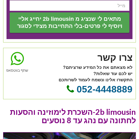
מתאים לי שנציג מ 2b limousin יחייג אליי
ויוסיף לי פרטים-בלי התחייבות מצידי לסגור
צרו קשר
לא מצאתם את כל המידע שרציתם?
שתף בווטסאפ
יש לכם עוד שאלות?
התקשרו אלינו ונשמח לעמוד לשרותכם
052-4448889
2b limousin-השכרת לימוזינה והסעות
לחתונה עם נהג עד 8 נוסעים