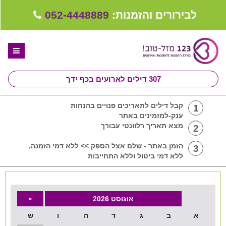
לבירורים והזמנות:
052-4448889
307
דילים לארועים בכף ידך
דף הבית
קבל דילים לתאריכים פנויים בהנחות
1
ענק-למזמינים באתר
ספקים לחתונה מומלצים
מצא תאריך רלוונטי עבורך
2
קבלו ייעוץ בחינם
הזמן באתר - שלם אצל הספק >> ללא דמי הזמנה,
3
ללא דמי ביטול וללא התחייבות
טיפים לארגון ותכנון חתונה
קבוצת וואטסאפ-ספקים עונים LIVE
אוגוסט 2026
»
שירות אישי בקליק
א
ב
ג
ד
ה
ו
ש