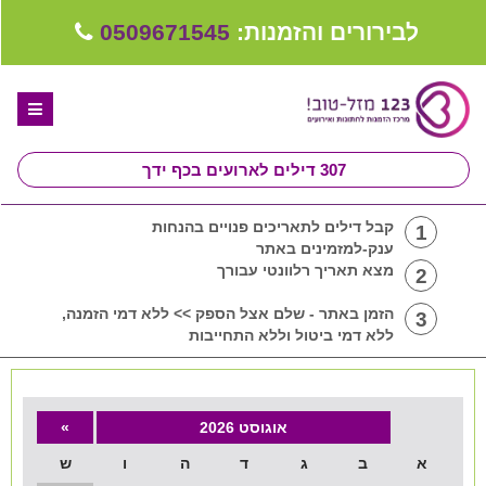
לבירורים והזמנות:
0509671545
307
דילים לארועים בכף ידך
דף הבית
קבל דילים לתאריכים פנויים בהנחות
1
ענק-למזמינים באתר
ספקים לחתונה מומלצים
מצא תאריך רלוונטי עבורך
2
קבלו ייעוץ בחינם
הזמן באתר - שלם אצל הספק >> ללא דמי הזמנה,
3
ללא דמי ביטול וללא התחייבות
טיפים לארגון ותכנון חתונה
קבוצת וואטסאפ-ספקים עונים LIVE
אוגוסט 2026
»
שירות אישי בקליק
א
ב
ג
ד
ה
ו
ש