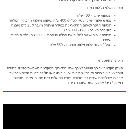
תוספות שלא כלולות במחיר -
תוספות שיער - 400 ש"ח
מפגש איפור ושיער ניסיון לכלות- 400 ש"ח שיקוזזו מעלות החבילה המלאה
תוספת הגעה למקום ההתארגנות במידה ומרוחק מעבר ל 25 ק"מ מיבנה.
ליווי כלה באולם (800-1200 ש"ח)
תוספת איפור ושיער למלווה/אם הכלה או החתן - 600 ש"ח (ללא תוספות
שיער)
מעל 3 מלוות עלות מלווה תופחת ל 550 ש"ח
האותיות הקטנות-
תינתן מקדמה על סך 500₪ לצורך שריון התאריך. המקדמה משמשת כפיצוי ובמידה
ומתבצע ביטול ברגע האחרון מסיבות שאינן קורונה או חלילה דחיית האירוע למועד
אחר בו אוכל לתת שירות כפי שסוכם. יתרת התשלום ביום מתן השירות - תשלום
במזומן / ביט/ אמצעי אחר שיוסכם ביננו.