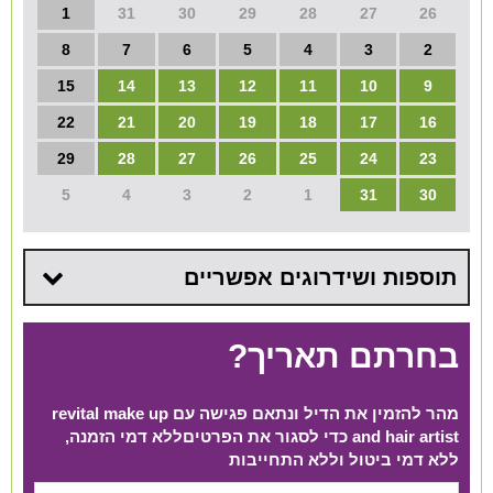
1
31
30
29
28
27
26
8
7
6
5
4
3
2
15
14
13
12
11
10
9
22
21
20
19
18
17
16
29
28
27
26
25
24
23
5
4
3
2
1
31
30
תוספות ושידרוגים אפשריים
בחרתם תאריך?
מהר להזמין את הדיל ונתאם פגישה עם revital make up
and hair artist כדי לסגור את הפרטים​ ללא דמי הזמנה,
ללא דמי ביטול וללא התחייבות