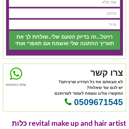
רויטל...זה בדיוק הטעם שלי..שולחת לך את
תאריך החתונה שלי ואשמח אם תאפרי אותי
צרו קשר
לא מצאתם את כל המידע שרציתם?
שתף בווטסאפ
יש לכם עוד שאלות?
התקשרו אלינו ונשמח לעמוד לשרותכם
0509671545
revital make up and hair artist כלות