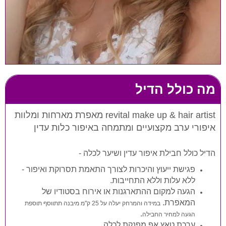
מה כולל הדיל
revital make up & hair artist מאפרת מארחות ומלוות
איפורי ערב מקצועיים ומתמחה באיפור כלות עדין
הדיל כולל חבילת איפור עדין ושיער לכלה -
פגישת ייעוץ והיכרות לצורך התאמת תסרוקת ואיפור -
ללא עלות וללא התחייבות.
הגעה למקום ההתארגנות או אירוח בסטודיו של
המאפרת.
במידה והמרחק יעלה על 25 ק"מ מיבנה תתווסף תוספת
.
הגעה למחיר החבילה
ערכת טאץ אפ מפנקת לכלה