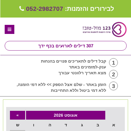
לבירורים והזמנות:
052-2982707
307
דילים לארועים בכף ידך
דף הבית
קבל דילים לתאריכים פנויים בהנחות
1
ענק-למזמינים באתר
ספקים לחתונה מומלצים
מצא תאריך רלוונטי עבורך
2
קבלו ייעוץ בחינם
הזמן באתר - שלם אצל הספק >> ללא דמי הזמנה,
3
ללא דמי ביטול וללא התחייבות
טיפים לארגון ותכנון חתונה
קבוצת וואטסאפ-ספקים עונים LIVE
אוגוסט 2026
»
שירות אישי בקליק
א
ב
ג
ד
ה
ו
ש