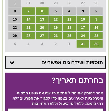
1
31
30
29
28
27
26
8
7
6
5
4
3
2
15
14
13
12
11
10
9
22
21
20
19
18
17
16
29
28
27
26
25
24
23
5
4
3
2
1
31
30
תוספות ושידרוגים אפשריים
בחרתם תאריך?
מהר להזמין את הדיל ונתאם פגישה עם Deus הפקות
ואטרקציות לאירועים בצפון כדי לסגור את הפרטים​ ללא
דמי הזמנה, ללא דמי ביטול וללא התחייבות