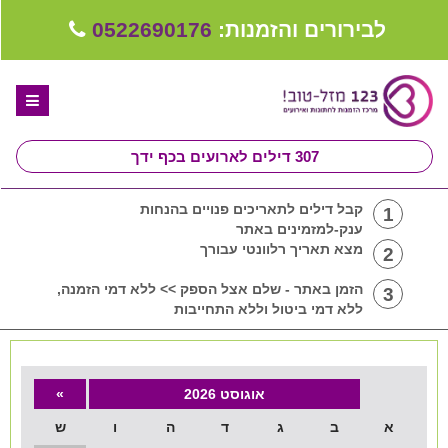
לבירורים והזמנות:
0522690176
307
דילים לארועים בכף ידך
דף הבית
קבל דילים לתאריכים פנויים בהנחות
1
ענק-למזמינים באתר
ספקים לחתונה מומלצים
מצא תאריך רלוונטי עבורך
2
קבלו ייעוץ בחינם
הזמן באתר - שלם אצל הספק >> ללא דמי הזמנה,
3
ללא דמי ביטול וללא התחייבות
טיפים לארגון ותכנון חתונה
קבוצת וואטסאפ-ספקים עונים LIVE
אוגוסט 2026
»
שירות אישי בקליק
א
ב
ג
ד
ה
ו
ש