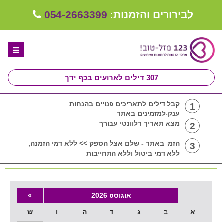
לבירורים והזמנות:
054-2663399
307
דילים לארועים בכף ידך
דף הבית
קבל דילים לתאריכים פנויים בהנחות
1
ענק-למזמינים באתר
ספקים לחתונה מומלצים
מצא תאריך רלוונטי עבורך
2
קבלו ייעוץ בחינם
הזמן באתר - שלם אצל הספק >> ללא דמי הזמנה,
3
ללא דמי ביטול וללא התחייבות
טיפים לארגון ותכנון חתונה
קבוצת וואטסאפ-ספקים עונים LIVE
אוגוסט 2026
»
שירות אישי בקליק
א
ב
ג
ד
ה
ו
ש