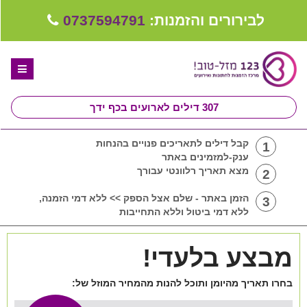
לבירורים והזמנות:
0737594791
307
דילים לארועים בכף ידך
דף הבית
קבל דילים לתאריכים פנויים בהנחות
1
ענק-למזמינים באתר
ספקים לחתונה מומלצים
מצא תאריך רלוונטי עבורך
2
קבלו ייעוץ בחינם
הזמן באתר - שלם אצל הספק >> ללא דמי הזמנה,
3
ללא דמי ביטול וללא התחייבות
טיפים לארגון ותכנון חתונה
מבצע בלעדי!
קבוצת וואטסאפ-ספקים עונים LIVE
שירות אישי בקליק
בחרו תאריך מהיומן ותוכל להנות מהמחיר המוזל של: