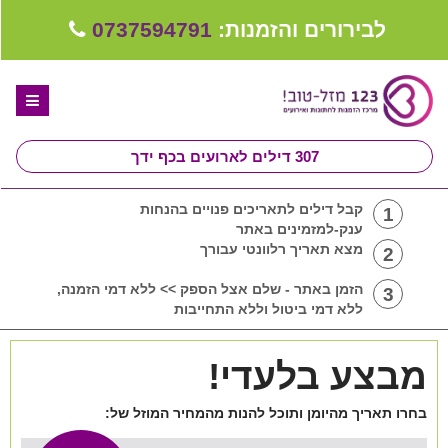
לבירורים והזמנות:
0737594791
307
דילים לארועים בכף ידך
דף הבית
קבל דילים לתאריכים פנויים בהנחות
1
ענק-למזמינים באתר
ספקים לחתונה מומלצים
מצא תאריך רלוונטי עבורך
2
קבלו ייעוץ בחינם
הזמן באתר - שלם אצל הספק >> ללא דמי הזמנה,
3
ללא דמי ביטול וללא התחייבות
טיפים לארגון ותכנון חתונה
מבצע בלעדי!
קבוצת וואטסאפ-ספקים עונים LIVE
שירות אישי בקליק
בחרו תאריך מהיומן ותוכל להנות מהמחיר המוזל של: