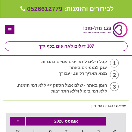
לבירורים והזמנות:
0526612779
307
דילים לארועים בכף ידך
דף הבית
קבל דילים לתאריכים פנויים בהנחות
1
ענק-למזמינים באתר
ספקים לחתונה מומלצים
מצא תאריך רלוונטי עבורך
2
קבלו ייעוץ בחינם
הזמן באתר - שלם אצל הספק >> ללא דמי הזמנה,
3
ללא דמי ביטול וללא התחייבות
טיפים לארגון ותכנון חתונה
שגיאה בהגדרת המחירון
קבוצת וואטסאפ-ספקים עונים LIVE
שירות אישי בקליק
אוגוסט 2026
»
א
ב
ג
ד
ה
ו
ש