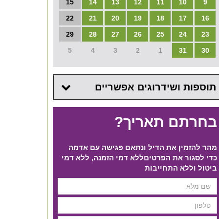
15
14
13
12
11
10
9
22
21
20
19
18
17
16
29
28
27
26
25
24
23
5
4
3
2
1
31
30
תוספות ושידרוגים אפשריים
בחרתם תאריך?
מהר להזמין את הדיל ונתאם פגישה עם אדמה
כדי לסגור את הפרטים​ ללא דמי הזמנה, ללא דמי
ביטול וללא התחייבות