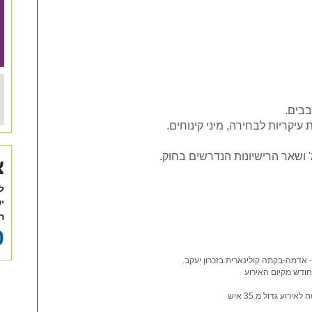
' ושאר הרישיונות הנדרשים בחוק.
צ
ל
י
ה
0
 אדמה-בקתה קולינארית בזכרון יעקב.