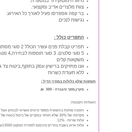
מיזוג חימום
/
קירור במסעדה.
צוות מלצרים אדיב ומקצועי.
בר קפה אספרסו פעיל לאורך כל האירוע.
נגישות לנכים.
התפריט כולל :
תפריט קבלת פנים עשיר הכולל 2 סוגי מסתובבים.
5 סוגי סלטים. 3 סוגי תוספות לבחירה,4 מנות עיקריות לבחירה, מיני קינוחים.
משקאות קלים
אנו מחזיקים ברישיון עסק בתוקף,ביטוח צד ג
ללא תעודת כשרות
תוספות שלא כלולות במחיר הדיל :
מקרן,מסך והגברה - 300 ₪.
האותיות הקטנות:
הזמנה מותנת בהשארת מספר כרטיס אשראי
לבטחון אצל -
מקדמה של 30% שלא תוחזר במקרים של ביטול בטווח של חודש מקיום האירוע
עלות שירות - 12%
עלות ארוע בשבת צהריים מינימום לסגירת המקום 13000שח לאירוע גדול מ 35 איש