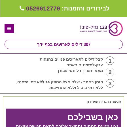
לבירורים והזמנות:
0526612779
307
דילים לארועים בכף ידך
דף הבית
קבל דילים לתאריכים פנויים בהנחות
1
ענק-למזמינים באתר
ספקים לחתונה מומלצים
מצא תאריך רלוונטי עבורך
2
קבלו ייעוץ בחינם
הזמן באתר - שלם אצל הספק >> ללא דמי הזמנה,
3
ללא דמי ביטול וללא התחייבות
טיפים לארגון ותכנון חתונה
שגיאה בהגדרת המחירון
קבוצת וואטסאפ-ספקים עונים LIVE
כאן בשבילכם
שירות אישי בקליק
נציג מטעם המקום יתקשר אליכם לתאם פגישה אישית