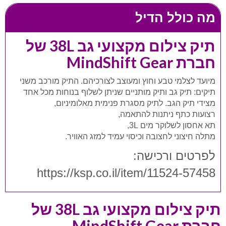
מה כולל הדיל
תיק צילום מקצועי גב 38L של
חברת MindShift Gear
מיועד לצלמי טבע וחוץ ומעוצב לצורכיהם. התיק מורכב משני
תיקים: תיק גב ותיק מותניים שניתן לשלוף בנוחות מכל אחד
מצידי תיק הגב. לתיק מסגרת פנימית מאלומיניום,
רצועות כתף ניתנות להתאמה,
תא אחסון לשלוקר מים 3L,
מתלה חיצוני לחצובה וכיסוי עמיד למזג האוויר.
לפרטים ורכישה:
https://ksp.co.il/item/11524-57458
תיק צילום מקצועי גב 38L של
חברת MindShift Gear