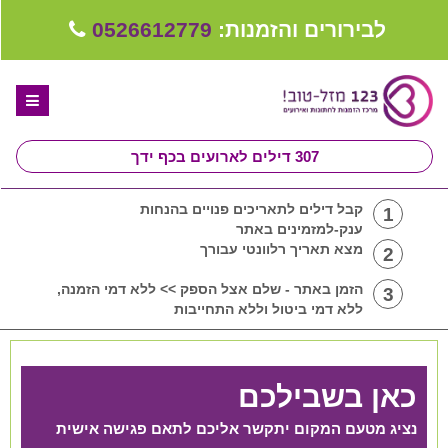
לבירורים והזמנות:
0526612779
307
דילים לארועים בכף ידך
דף הבית
קבל דילים לתאריכים פנויים בהנחות
1
ענק-למזמינים באתר
ספקים לחתונה מומלצים
מצא תאריך רלוונטי עבורך
2
קבלו ייעוץ בחינם
הזמן באתר - שלם אצל הספק >> ללא דמי הזמנה,
3
ללא דמי ביטול וללא התחייבות
טיפים לארגון ותכנון חתונה
קבוצת וואטסאפ-ספקים עונים LIVE
כאן בשבילכם
שירות אישי בקליק
נציג מטעם המקום יתקשר אליכם לתאם פגישה אישית