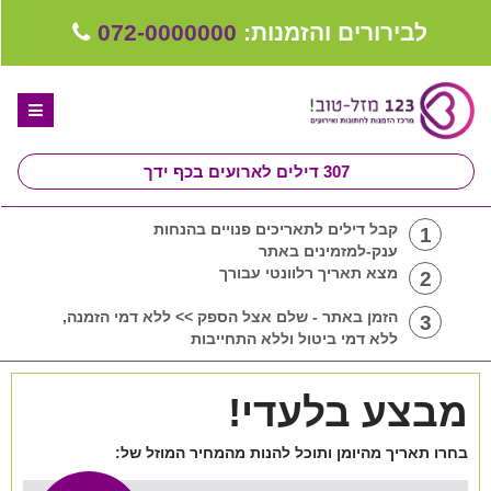
לבירורים והזמנות:
072-0000000
307
דילים לארועים בכף ידך
דף הבית
קבל דילים לתאריכים פנויים בהנחות
1
ענק-למזמינים באתר
ספקים לחתונה מומלצים
מצא תאריך רלוונטי עבורך
2
קבלו ייעוץ בחינם
הזמן באתר - שלם אצל הספק >> ללא דמי הזמנה,
3
ללא דמי ביטול וללא התחייבות
טיפים לארגון ותכנון חתונה
מבצע בלעדי!
קבוצת וואטסאפ-ספקים עונים LIVE
יד 2 - רוצה למכור
בחרו תאריך מהיומן ותוכל להנות מהמחיר המוזל של:
שירות אישי בקליק