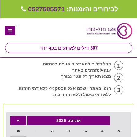
לבירורים והזמנות:
0527605571
307
דילים לארועים בכף ידך
דף הבית
קבל דילים לתאריכים פנויים בהנחות
1
ענק-למזמינים באתר
ספקים לחתונה מומלצים
מצא תאריך רלוונטי עבורך
2
קבלו ייעוץ בחינם
הזמן באתר - שלם אצל הספק >> ללא דמי הזמנה,
3
ללא דמי ביטול וללא התחייבות
טיפים לארגון ותכנון חתונה
קבוצת וואטסאפ-ספקים עונים LIVE
אוגוסט 2026
»
שירות אישי בקליק
א
ב
ג
ד
ה
ו
ש