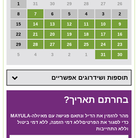
1
31
30
29
28
27
26
8
7
6
5
4
3
2
15
14
13
12
11
10
9
22
21
20
19
18
17
16
29
28
27
26
25
24
23
5
4
3
2
1
31
30
תוספות ושידרוגים אפשריים
בחרתם תאריך?
מהר להזמין את הדיל ונתאם פגישה עם מאיולה-MAYULA
כדי לסגור את הפרטים​ ללא דמי הזמנה, ללא דמי ביטול
וללא התחייבות