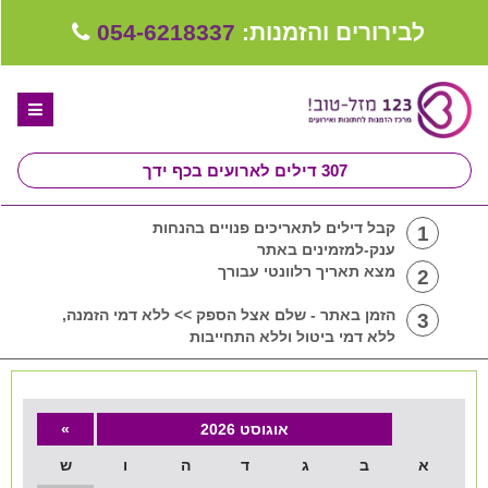
לבירורים והזמנות:
054-6218337
307
דילים לארועים בכף ידך
דף הבית
קבל דילים לתאריכים פנויים בהנחות
1
ענק-למזמינים באתר
ספקים לחתונה מומלצים
מצא תאריך רלוונטי עבורך
2
קבלו ייעוץ בחינם
הזמן באתר - שלם אצל הספק >> ללא דמי הזמנה,
3
ללא דמי ביטול וללא התחייבות
טיפים לארגון ותכנון חתונה
קבוצת וואטסאפ-ספקים עונים LIVE
אוגוסט 2026
»
שירות אישי בקליק
א
ב
ג
ד
ה
ו
ש