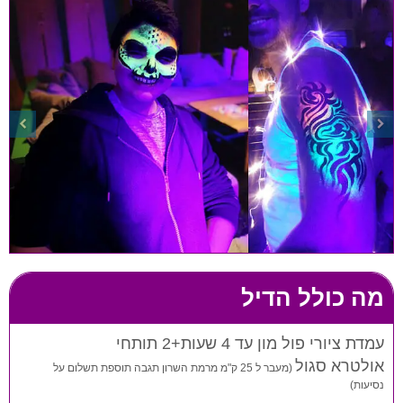
מה כולל הדיל
עמדת ציורי פול מון עד 4 שעות+2 תותחי
אולטרא סגול
(מעבר ל 25 ק"מ מרמת השרון תגבה תוספת תשלום על
נסיעות)