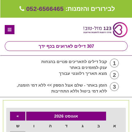
לבירורים והזמנות:
052-6566465
307
דילים לארועים בכף ידך
דף הבית
קבל דילים לתאריכים פנויים בהנחות
1
ענק-למזמינים באתר
ספקים לחתונה מומלצים
מצא תאריך רלוונטי עבורך
2
קבלו ייעוץ בחינם
הזמן באתר - שלם אצל הספק >> ללא דמי הזמנה,
3
ללא דמי ביטול וללא התחייבות
טיפים לארגון ותכנון חתונה
קבוצת וואטסאפ-ספקים עונים LIVE
אוגוסט 2026
»
שירות אישי בקליק
א
ב
ג
ד
ה
ו
ש